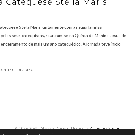
 Catequese Stella Maris
atequese Stella Maris juntamente com as suas famílias,
 pelos seus catequistas, reuniram-se na Quinta do Menino Jesus de
o encerramento de mais um ano catequético. A jornada teve início
CONTINUE READING
© 2026 Stella Maris
–
Kokoro Theme by
ZThemes Studio